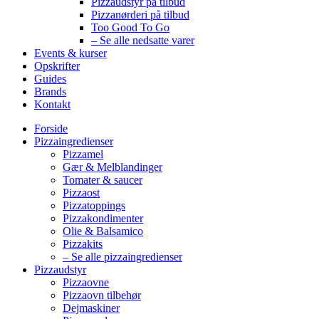
Pizzaudstyr på tilbud
Pizzanørderi på tilbud
Too Good To Go
– Se alle nedsatte varer
Events & kurser
Opskrifter
Guides
Brands
Kontakt
Forside
Pizzaingredienser
Pizzamel
Gær & Melblandinger
Tomater & saucer
Pizzaost
Pizzatoppings
Pizzakondimenter
Olie & Balsamico
Pizzakits
– Se alle pizzaingredienser
Pizzaudstyr
Pizzaovne
Pizzaovn tilbehør
Dejmaskiner