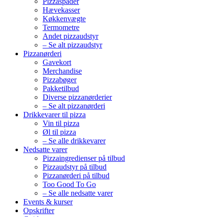
Pizzaspader
Hævekasser
Køkkenvægte
Termometre
Andet pizzaudstyr
– Se alt pizzaudstyr
Pizzanørderi
Gavekort
Merchandise
Pizzabøger
Pakketilbud
Diverse pizzanørderier
– Se alt pizzanørderi
Drikkevarer til pizza
Vin til pizza
Øl til pizza
– Se alle drikkevarer
Nedsatte varer
Pizzaingredienser på tilbud
Pizzaudstyr på tilbud
Pizzanørderi på tilbud
Too Good To Go
– Se alle nedsatte varer
Events & kurser
Opskrifter