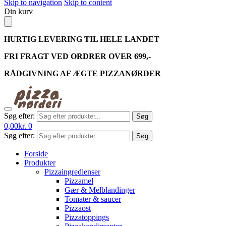
Skip to navigation
Skip to content
Din kurv
HURTIG LEVERING TIL HELE LANDET
FRI FRAGT VED ORDRER OVER 699,-
RÅDGIVNING AF ÆGTE PIZZANØRDER
Søg efter:
Søg
0,00
kr.
0
Søg efter:
Søg
Forside
Produkter
Pizzaingredienser
Pizzamel
Gær & Melblandinger
Tomater & saucer
Pizzaost
Pizzatoppings