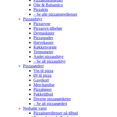
Pizzakondimenter
Olie & Balsamico
Pizzakits
– Se alle pizzaingredienser
Pizzaudstyr
Pizzaovne
Pizzaovn tilbehør
Dejmaskiner
Pizzaspader
Hævekasser
Køkkenvægte
Termometre
Andet pizzaudstyr
– Se alt pizzaudstyr
Pizzanørderi
Vin til pizza
Øl til pizza
Gavekort
Merchandise
Pizzabøger
Pakketilbud
Diverse pizzanørderier
– Se alt pizzanørderi
Nedsatte varer
Pizzaingredienser på tilbud