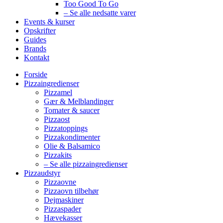
Too Good To Go
– Se alle nedsatte varer
Events & kurser
Opskrifter
Guides
Brands
Kontakt
Forside
Pizzaingredienser
Pizzamel
Gær & Melblandinger
Tomater & saucer
Pizzaost
Pizzatoppings
Pizzakondimenter
Olie & Balsamico
Pizzakits
– Se alle pizzaingredienser
Pizzaudstyr
Pizzaovne
Pizzaovn tilbehør
Dejmaskiner
Pizzaspader
Hævekasser