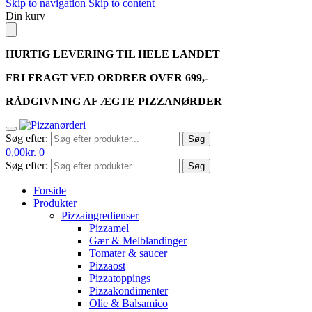
Skip to navigation
Skip to content
Din kurv
HURTIG LEVERING TIL HELE LANDET
FRI FRAGT VED ORDRER OVER 699,-
RÅDGIVNING AF ÆGTE PIZZANØRDER
Søg efter:
Søg
0,00
kr.
0
Søg efter:
Søg
Forside
Produkter
Pizzaingredienser
Pizzamel
Gær & Melblandinger
Tomater & saucer
Pizzaost
Pizzatoppings
Pizzakondimenter
Olie & Balsamico