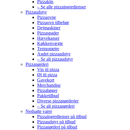
Pizzakits
– Se alle pizzaingredienser
Pizzaudstyr
Pizzaovne
Pizzaovn tilbehør
Dejmaskiner
Pizzaspader
Hævekasser
Køkkenvægte
Termometre
Andet pizzaudstyr
– Se alt pizzaudstyr
Pizzanørderi
Vin til pizza
Øl til pizza
Gavekort
Merchandise
Pizzabøger
Pakketilbud
Diverse pizzanørderier
– Se alt pizzanørderi
Nedsatte varer
Pizzaingredienser på tilbud
Pizzaudstyr på tilbud
Pizzanørderi på tilbud