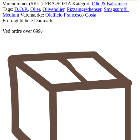
Varenummer (SKU):
FRA-SOFIA
Kategori:
Olie & Balsamico
Tags:
D.O.P.
,
Olier
,
Olivenolier
,
Pizzaingredienser
,
Smagsprofil-
Medium
Varemærke:
Oleificio Francesco Costa
Fri fragt til hele Danmark
Ved ordre over 699,-