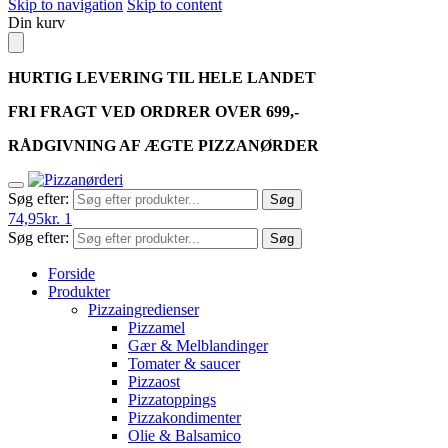
Skip to navigation
Skip to content
Din kurv
HURTIG LEVERING TIL HELE LANDET
FRI FRAGT VED ORDRER OVER 699,-
RÅDGIVNING AF ÆGTE PIZZANØRDER
Søg efter:
Søg
74,95
kr.
1
Søg efter:
Søg
Forside
Produkter
Pizzaingredienser
Pizzamel
Gær & Melblandinger
Tomater & saucer
Pizzaost
Pizzatoppings
Pizzakondimenter
Olie & Balsamico