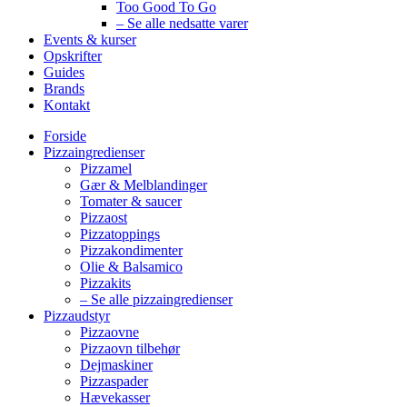
Too Good To Go
– Se alle nedsatte varer
Events & kurser
Opskrifter
Guides
Brands
Kontakt
Forside
Pizzaingredienser
Pizzamel
Gær & Melblandinger
Tomater & saucer
Pizzaost
Pizzatoppings
Pizzakondimenter
Olie & Balsamico
Pizzakits
– Se alle pizzaingredienser
Pizzaudstyr
Pizzaovne
Pizzaovn tilbehør
Dejmaskiner
Pizzaspader
Hævekasser