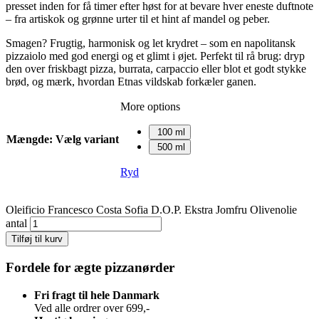
presset inden for få timer efter høst for at bevare hver eneste duftnote
– fra artiskok og grønne urter til et hint af mandel og peber.
Smagen? Frugtig, harmonisk og let krydret – som en napolitansk
pizzaiolo med god energi og et glimt i øjet. Perfekt til rå brug: dryp
den over friskbagt pizza, burrata, carpaccio eller blot et godt stykke
brød, og mærk, hvordan Etnas vildskab forkæler ganen.
More options
100 ml
Mængde
:
Vælg variant
500 ml
Ryd
Oleificio Francesco Costa Sofia D.O.P. Ekstra Jomfru Olivenolie
antal
Tilføj til kurv
Fordele for ægte pizzanørder
Fri fragt til hele Danmark
Ved alle ordrer over 699,-