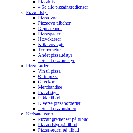
Pizzakits
– Se alle pizzaingredienser
Pizzaudstyr
Pizzaovne
Pizzaovn tilbehør
Dejmaskiner
Pizzaspader
Hævekasser
Køkkenvægte
Termometre
Andet pizzaudstyr
– Se alt pizzaudstyr
Pizzanørderi
Vin til pizza
Øl til pizza
Gavekort
Merchandise
Pizzabøger
Pakketilbud
Diverse pizzanørderier
– Se alt pizzanørderi
Nedsatte varer
Pizzaingredienser på tilbud
Pizzaudstyr på tilbud
Pizzanørderi på tilbud