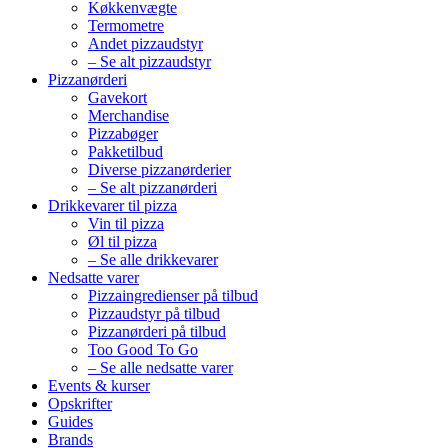
Køkkenvægte
Termometre
Andet pizzaudstyr
– Se alt pizzaudstyr
Pizzanørderi
Gavekort
Merchandise
Pizzabøger
Pakketilbud
Diverse pizzanørderier
– Se alt pizzanørderi
Drikkevarer til pizza
Vin til pizza
Øl til pizza
– Se alle drikkevarer
Nedsatte varer
Pizzaingredienser på tilbud
Pizzaudstyr på tilbud
Pizzanørderi på tilbud
Too Good To Go
– Se alle nedsatte varer
Events & kurser
Opskrifter
Guides
Brands