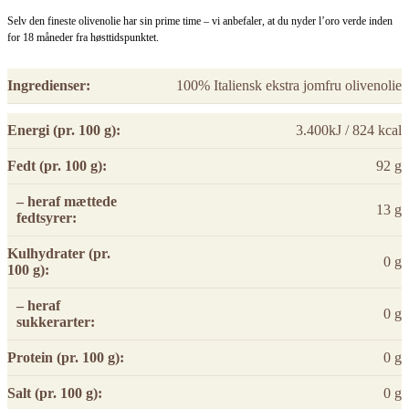
Selv den fineste olivenolie har sin prime time – vi anbefaler, at du nyder l’oro verde inden
for 18 måneder fra høsttidspunktet.
Ingredienser:
100% Italiensk ekstra jomfru olivenolie
Energi (pr. 100 g):
3.400kJ / 824 kcal
Fedt (pr. 100 g):
92 g
– heraf mættede
13 g
fedtsyrer:
Kulhydrater (pr.
0 g
100 g):
– heraf
0 g
sukkerarter:
Protein (pr. 100 g):
0 g
Salt (pr. 100 g):
0 g