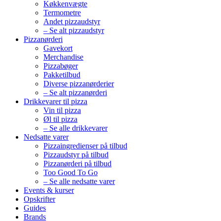
Køkkenvægte
Termometre
Andet pizzaudstyr
– Se alt pizzaudstyr
Pizzanørderi
Gavekort
Merchandise
Pizzabøger
Pakketilbud
Diverse pizzanørderier
– Se alt pizzanørderi
Drikkevarer til pizza
Vin til pizza
Øl til pizza
– Se alle drikkevarer
Nedsatte varer
Pizzaingredienser på tilbud
Pizzaudstyr på tilbud
Pizzanørderi på tilbud
Too Good To Go
– Se alle nedsatte varer
Events & kurser
Opskrifter
Guides
Brands