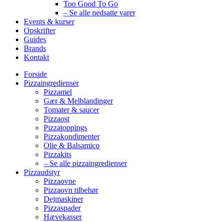
Too Good To Go
– Se alle nedsatte varer
Events & kurser
Opskrifter
Guides
Brands
Kontakt
Forside
Pizzaingredienser
Pizzamel
Gær & Melblandinger
Tomater & saucer
Pizzaost
Pizzatoppings
Pizzakondimenter
Olie & Balsamico
Pizzakits
– Se alle pizzaingredienser
Pizzaudstyr
Pizzaovne
Pizzaovn tilbehør
Dejmaskiner
Pizzaspader
Hævekasser