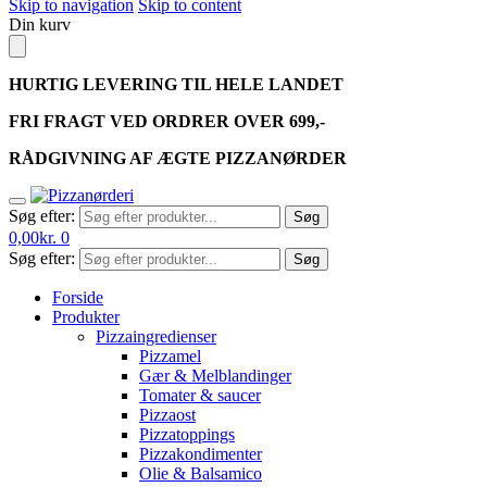
Skip to navigation
Skip to content
Din kurv
HURTIG LEVERING TIL HELE LANDET
FRI FRAGT VED ORDRER OVER 699,-
RÅDGIVNING AF ÆGTE PIZZANØRDER
Søg efter:
Søg
0,00
kr.
0
Søg efter:
Søg
Forside
Produkter
Pizzaingredienser
Pizzamel
Gær & Melblandinger
Tomater & saucer
Pizzaost
Pizzatoppings
Pizzakondimenter
Olie & Balsamico