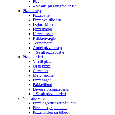
Pizzakits
– Se alle pizzaingredienser
Pizzaudstyr
Pizzaovne
Pizzaovn tilbehør
Dejmaskiner
Pizzaspader
Hævekasser
Køkkenvægte
Termometre
Andet pizzaudstyr
– Se alt pizzaudstyr
Pizzanørderi
Vin til pizza
Øl til pizza
Gavekort
Merchandise
Pizzabøger
Pakketilbud
Diverse pizzanørderier
– Se alt pizzanørderi
Nedsatte varer
Pizzaingredienser på tilbud
Pizzaudstyr på tilbud
Pizzanørderi på tilbud