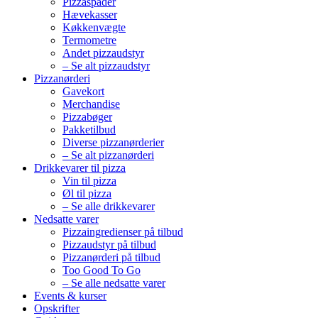
Pizzaspader
Hævekasser
Køkkenvægte
Termometre
Andet pizzaudstyr
– Se alt pizzaudstyr
Pizzanørderi
Gavekort
Merchandise
Pizzabøger
Pakketilbud
Diverse pizzanørderier
– Se alt pizzanørderi
Drikkevarer til pizza
Vin til pizza
Øl til pizza
– Se alle drikkevarer
Nedsatte varer
Pizzaingredienser på tilbud
Pizzaudstyr på tilbud
Pizzanørderi på tilbud
Too Good To Go
– Se alle nedsatte varer
Events & kurser
Opskrifter