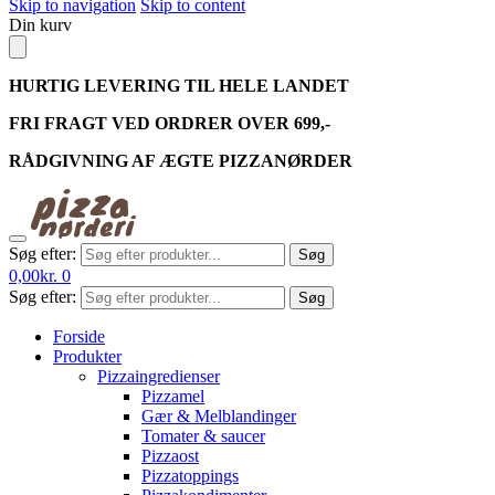
Skip to navigation
Skip to content
Din kurv
HURTIG LEVERING TIL HELE LANDET
FRI FRAGT VED ORDRER OVER 699,-
RÅDGIVNING AF ÆGTE PIZZANØRDER
Søg efter:
Søg
0,00
kr.
0
Søg efter:
Søg
Forside
Produkter
Pizzaingredienser
Pizzamel
Gær & Melblandinger
Tomater & saucer
Pizzaost
Pizzatoppings