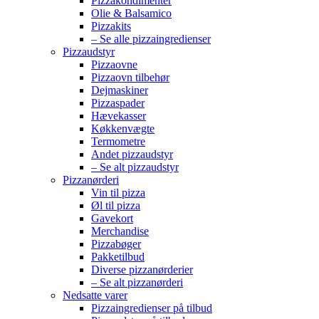
Pizzakondimenter
Olie & Balsamico
Pizzakits
– Se alle pizzaingredienser
Pizzaudstyr
Pizzaovne
Pizzaovn tilbehør
Dejmaskiner
Pizzaspader
Hævekasser
Køkkenvægte
Termometre
Andet pizzaudstyr
– Se alt pizzaudstyr
Pizzanørderi
Vin til pizza
Øl til pizza
Gavekort
Merchandise
Pizzabøger
Pakketilbud
Diverse pizzanørderier
– Se alt pizzanørderi
Nedsatte varer
Pizzaingredienser på tilbud