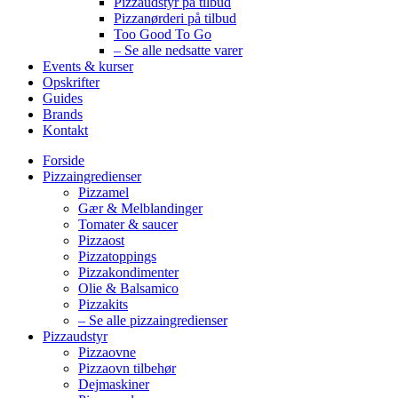
Pizzaudstyr på tilbud
Pizzanørderi på tilbud
Too Good To Go
– Se alle nedsatte varer
Events & kurser
Opskrifter
Guides
Brands
Kontakt
Forside
Pizzaingredienser
Pizzamel
Gær & Melblandinger
Tomater & saucer
Pizzaost
Pizzatoppings
Pizzakondimenter
Olie & Balsamico
Pizzakits
– Se alle pizzaingredienser
Pizzaudstyr
Pizzaovne
Pizzaovn tilbehør
Dejmaskiner